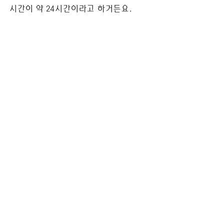
시간이 약 24시간이라고 하거든요.  
바르면 쉽게 마르므로 일상생활에 지장
은
 없지만 목욕은 모세혈관으로 다 퍼질 
수 있는
24시간 이후에 하는 것이 좋다고 해요.
약효를 제대로 보려면 이 정도만 주의